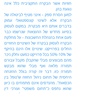
חוזיות אשר הבקרה התקציבית כלל אינה 
נוגעת בהן.
למען הסרת ספק – אינני מטיף לביטולה של 
הבקרה אלא לשינוי קונספטואלי עמוק 
בדברים אותם היא מבקרת. במקום לעסוק 
בסיווג מחדש של ההוצאות שנרשמו כבר 
פעם אחת בהנהלת החשבונות – על מחלקת 
הבקרה לעסוק בבקרה של השינויים החוזיים 
החלים בפרוייקט. שינויים אלו הינם בהיקף 
של 10%-50% בכל פרוייקט כמעט וחלק ניכר 
מהם מבוצעים מבלי שהקבלן מקבל עבורם 
תמורה מלאה ואף מבלי שהוא מבקש 
תמורה כזו. דבר זה קורה בגלל ההזנחה 
היחסית של תחום ניהול החוזה ש"נופל בין 
הכסאות". מהנדסים אינם מתמחים בו כיוון 
שהוא נתפס כ"תחום משפטי" ועורכי דין 
אינם מתמחים בו כיוון שחסרה להם הבנה 
בסיסית של השפה ההנדסית. למרות זאת – 
ניתן לעשות לא מעט גם בכלים הקיימים ועם 