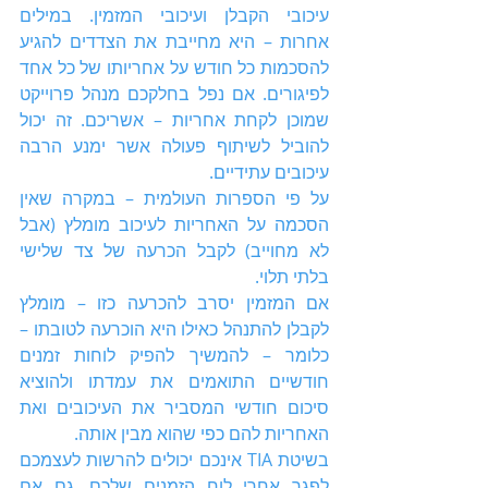
עיכובי הקבלן ועיכובי המזמין. במילים 
אחרות – היא מחייבת את הצדדים להגיע 
להסכמות כל חודש על אחריותו של כל אחד 
לפיגורים. אם נפל בחלקכם מנהל פרוייקט 
שמוכן לקחת אחריות – אשריכם. זה יכול 
להוביל לשיתוף פעולה אשר ימנע הרבה 
עיכובים עתידיים.
על פי הספרות העולמית – במקרה שאין 
הסכמה על האחריות לעיכוב מומלץ (אבל 
לא מחוייב) לקבל הכרעה של צד שלישי 
בלתי תלוי.
אם המזמין יסרב להכרעה כזו – מומלץ 
לקבלן להתנהל כאילו היא הוכרעה לטובתו – 
כלומר – להמשיך להפיק לוחות זמנים 
חודשיים התואמים את עמדתו ולהוציא 
סיכום חודשי המסביר את העיכובים ואת 
האחריות להם כפי שהוא מבין אותה.
בשיטת TIA אינכם יכולים להרשות לעצמכם 
לפגר אחרי לוח הזמנים שלכם, גם אם 