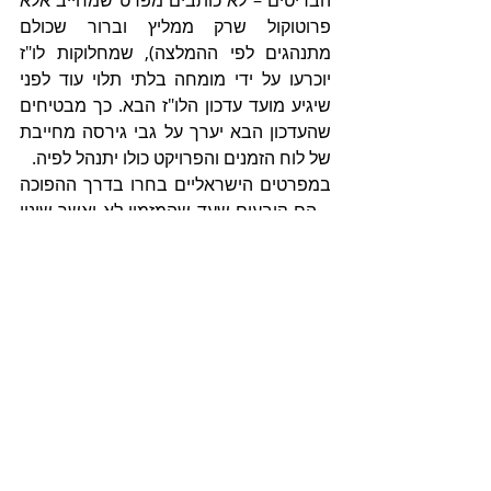
הבריטים – לא כותבים מפרט שמחייב אלא 
פרוטוקול שרק ממליץ וברור שכולם 
מתנהגים לפי ההמלצה), שמחלוקות לו"ז 
יוכרעו על ידי מומחה בלתי תלוי עוד לפני 
שיגיע מועד עדכון הלו"ז הבא. כך מבטיחים 
שהעדכון הבא יערך על גבי גירסה מחייבת 
של לוח הזמנים והפרויקט כולו יתנהל לפיה.
במפרטים הישראליים בחרו בדרך ההפוכה 
– הם קובעים שעד שהמזמין לא יאשר שינוי 
בלו"ז – אסור לשנות אותו. אבל שינוי לו"ז 
אצל מזמין ציבורי הוא תהליך ארוך. הוא 
מחייב:
·       המלצת מנה"פ,
·       אישור של הממונה עליו
·       אישור של הממונה על הממונה,
·       המלצת יחידה הנדסית,
·       החלטת ועדת שינויים,
·       אישור ועדת מכרזים,
·       עדכון המערכת הממוחשבת.