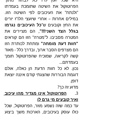
היא שכל יועץ לו"ז יכול לבחור מתוך 
הפרוטוקול את השיטה שתומכת בעמדתו 
"ולנתח" את העיכובים לפי השיטה הזו. 
במילים אחרות – אחרי שיועצי הלו"ז יורים 
את החץ וקובעים ש"
כל העיכובים נגרמו 
בגלל הצד השני!!!"
, הם מציירים את 
המטרה מסביבו. ל"מטרה" הזו הם קוראים 
"חוות דעת מומחה"
 ומתחת לכותרת הזו 
הם מצרפים הסבר ארוך, ובדרך כלל - מאוד 
קשה לקריאה, שמוכיח שהפרוטוקול תומך 
בעמדתם...
נכון. לא כל חוות הדעת הן כאלה, אולם 
דוגמת הבוררות שהצגתי קודם איננה יוצאת 
דופן.
מדוע זה כך?
3.     
הפרוטוקול אינו מגדיר מהו עיכוב 
ואיך קובעים מי גרם לו
עד כמה שזה נשמע מוזר, הפרוטוקול, שכל 
כולו עוסק בעיכובים, הארכות משך ביצוע 