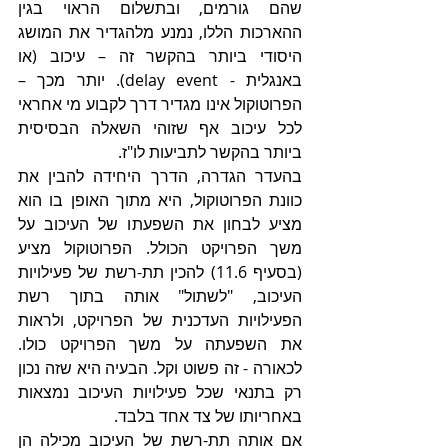
שהם גורמים, ובתשלום הראוי בגין 
ההארכות הללו, נמנע מלהגדיר את המושג 
היסודי ביותר בהקשר זה – עיכוב (או 
באנגלית - delay event). יותר מכך – 
הפרוטוקול אינו מגדיר דרך לקבוע מי אחראי 
לכל עיכוב אף שזוהי השאלה הבסיסית 
ביותר בהקשר לתביעות לו"ז.
בהעדר הגדרה, הדרך היחידה להבין את 
כוונת הפרוטוקול, היא מתוך האופן בו הוא 
מציע לבחון את השפעתו של העיכוב על 
משך הפרויקט הכולל. הפרוטוקול מציע 
(בסעיף 11.6) להכין תת-רשת של פעילויות 
העיכוב, "לשתול" אותה בתוך רשת 
הפעילויות העדכנית של הפרויקט, ולראות 
את השפעתה על משך הפרויקט כולו. 
לכאורה - זה פשוט וקל. הבעיה היא שזה נכון 
רק בתנאי שכל פעילויות העיכוב נמצאות 
באחריותו של צד אחד בלבד.
אם אותה תת-רשת של העיכוב מכילה הן 