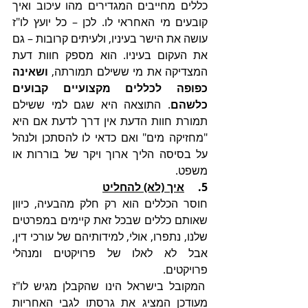
כללים מחייבים המגדירים מהו עיכוב ואיך 
קובעים מי האחראי לו. לכן – כל יועץ לו"ז 
עושה את הישר בעיניו, ולעיתים קרובות – גם 
את העקום בעיניו. הוא מספק חוות דעת 
המצדיקה את מי ששילם תמורתה, 
ושאינה 
כפופה לכללים מקצועיים קבועים 
כלשהם
. התוצאה היא שגם למי ששילם 
תמורת חוות הדעת אין דרך לדעת אם היא 
"מחזיקה מים" ואם כדאי לו להסתכן ולנהל 
על בסיסה הליך ארוך ויקר של בוררות או 
משפט.
5.     
איך (לא) להחליט
חוסר הכללים הוא רק חלק מהבעיה, כיוון 
שאותם כללים שבכל זאת קיימים במפרטים 
שלנו, נתפרו, אולי, למידותיהם של עורכי דין, 
אבל לא לאלו של פרויקטים ומנהלי 
פרויקטים.
 המקובל בישראל הינו שהקבלן מגיש לו"ז 
מעודכן המציג את גרסתו לגבי האחריות 